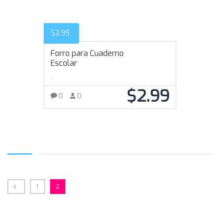
$
2.99
Forro para Cuaderno
Escolar
,
$
2.99
0
0
AÑADIR AL CARRITO
1
2