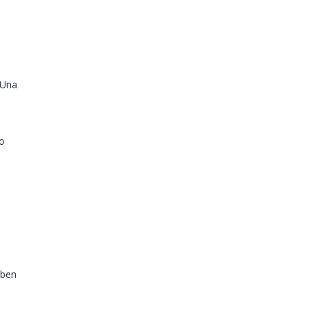
 Una
 o
eben