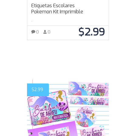
Etiquetas Escolares
Pokemon Kit Imprimible
,
$
2.99
0
0
AÑADIR AL CARRITO
$
2.99