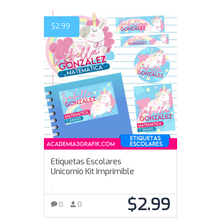
$
2.99
Etiquetas Escolares
Unicornio Kit Imprimible
,
$
2.99
0
0