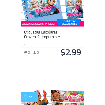
Etiquetas Escolares
Frozen Kit Imprimible
,
$
2.99
0
0
AÑADIR AL CARRITO
$
2.99