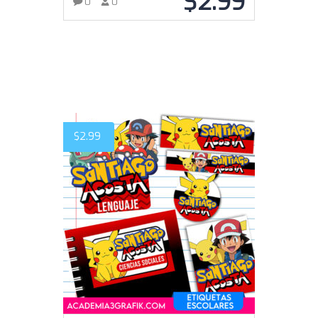
$
2.99
0
0
AÑADIR AL CARRITO
$
2.99