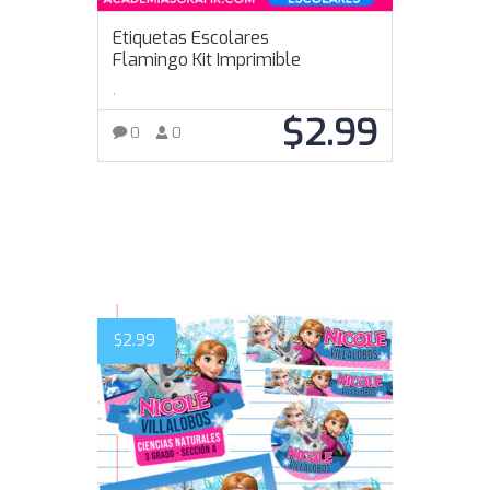
Etiquetas Escolares
Flamingo Kit Imprimible
,
$
2.99
0
0
AÑADIR AL CARRITO
$
2.99