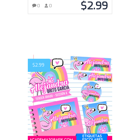
$
2.99
0
0
AÑADIR AL CARRITO
$
2.99