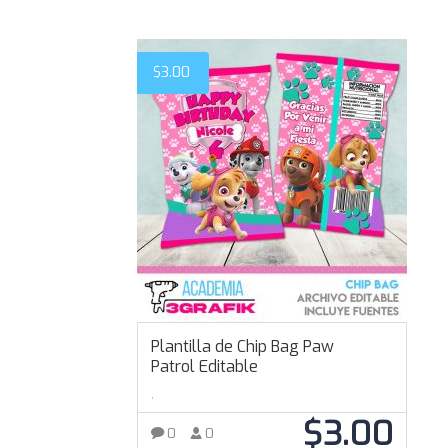
$
3.00
Plantilla de Chip Bag Paw
Patrol Editable
,
$
3.00
0
0