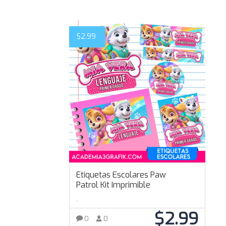
$
2.99
Etiquetas Escolares Paw
Patrol Kit Imprimible
,
$
2.99
0
0